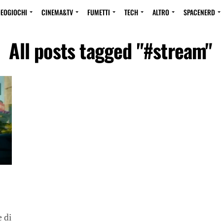
DEOGIOCHI
CINEMA&TV
FUMETTI
TECH
ALTRO
SPACENERD
All posts tagged "#stream"
e di