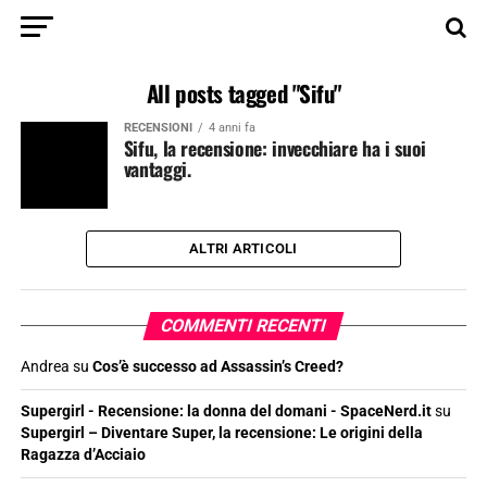
All posts tagged "Sifu"
RECENSIONI
4 anni fa
Sifu, la recensione: invecchiare ha i suoi
vantaggi.
ALTRI ARTICOLI
COMMENTI RECENTI
Andrea
su
Cos’è successo ad Assassin’s Creed?
Supergirl - Recensione: la donna del domani - SpaceNerd.it
su
Supergirl – Diventare Super, la recensione: Le origini della
Ragazza d’Acciaio