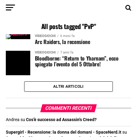
All posts tagged "PvP"
VIDEOGIOCHI
6 mesi fa
Arc Raiders, la recensione
VIDEOGIOCHI
7 anni fa
Bloodborne: “Return to Yharnam”, ecco
spiegato l’evento del 5 Ottobre!
ALTRI ARTICOLI
COMMENTI RECENTI
Andrea
su
Cos’è successo ad Assassin’s Creed?
Supergirl - Recensione: la donna del domani - SpaceNerd.it
su