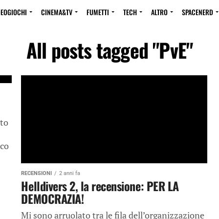
DEOGIOCHI
CINEMA&TV
FUMETTI
TECH
ALTRO
SPACENERD
All posts tagged "PvE"
ato
ico
RECENSIONI
2 anni fa
Helldivers 2, la recensione: PER LA
DEMOCRAZIA!
Mi sono arruolato tra le fila dell’organizzazione