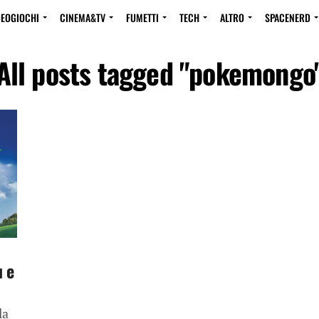
DEOGIOCHI
CINEMA&TV
FUMETTI
TECH
ALTRO
SPACENERD
All posts tagged "pokemongo
u e
la