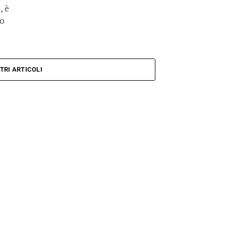
, è
mo
TRI ARTICOLI