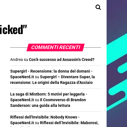
Wicked"
COMMENTI RECENTI
Andrea
su
Cos’è successo ad Assassin’s Creed?
Supergirl - Recensione: la donna del domani -
SpaceNerd.it
su
Supergirl – Diventare Super, la
recensione: Le origini della Ragazza d’Acciaio
La saga di Mistborn: 5 motivi per leggerla -
SpaceNerd.it
su
Il Cosmoverso di Brandon
Sanderson: una guida alla lettura
Riflessi dell'Invisibile: Nobody Knows -
SpaceNerd.it
su
Riflessi dell’Invisibile: Maborosi,