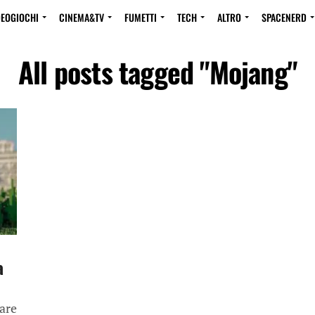
DEOGIOCHI
CINEMA&TV
FUMETTI
TECH
ALTRO
SPACENERD
All posts tagged "Mojang"
a
are