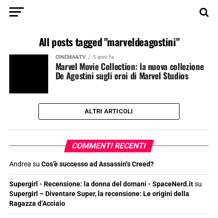
All posts tagged "marveldeagostini"
CINEMA&TV
5 anni fa
Marvel Movie Collection: la nuova collezione
De Agostini sugli eroi di Marvel Studios
ALTRI ARTICOLI
COMMENTI RECENTI
Andrea
su
Cos’è successo ad Assassin’s Creed?
Supergirl - Recensione: la donna del domani - SpaceNerd.it
su
Supergirl – Diventare Super, la recensione: Le origini della
Ragazza d’Acciaio