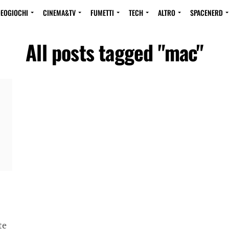
DEOGIOCHI
CINEMA&TV
FUMETTI
TECH
ALTRO
SPACENERD
All posts tagged "mac"
te