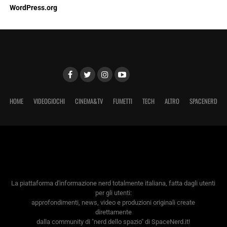
WordPress.org
HOME
VIDEOGIOCHI
CINEMA&TV
FUMETTI
TECH
ALTRO
SPACENERD
La piattaforma d'informazione nerd totalmente italiana, fatta dagli utenti
per gli utenti:
approfondimenti, news, video e produzioni originali create
direttamente
dalla community di "nerd dello spazio" di SpaceNerd.it!