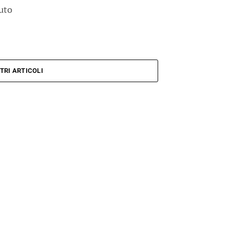
uto
nno
TRI ARTICOLI