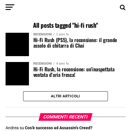
All posts tagged "hi-fi rush"
RECENSIONI
2 anni fa
Hi-Fi Rush (PS5), la recensione: il grande
assolo di chitarra di Chai
RECENSIONI
4 anni fa
Hi-Fi Rush, la recensione: un’inaspettata
ventata d’aria fresca!
ALTRI ARTICOLI
COMMENTI RECENTI
Andrea
su
Cos’è successo ad Assassin’s Creed?