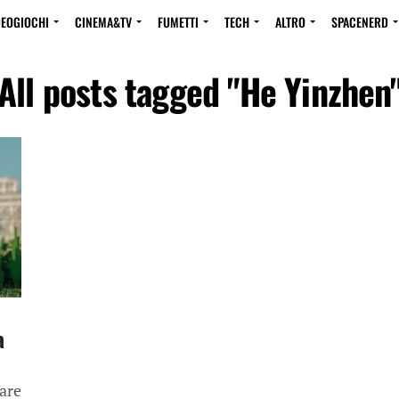
DEOGIOCHI
CINEMA&TV
FUMETTI
TECH
ALTRO
SPACENERD
All posts tagged "He Yinzhen
a
are