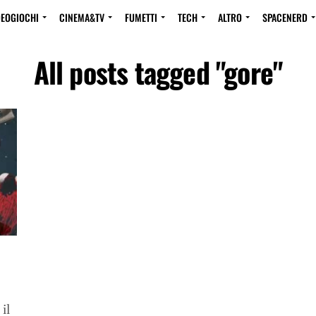
DEOGIOCHI
CINEMA&TV
FUMETTI
TECH
ALTRO
SPACENERD
All posts tagged "gore"
il