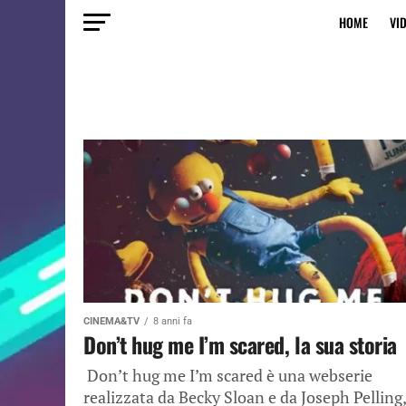
HOME
VI
CINEMA&TV
8 anni fa
Don’t hug me I’m scared, la sua storia
Don’t hug me I’m scared è una webserie
realizzata da Becky Sloan e da Joseph Pelling, 