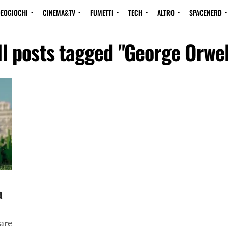
DEOGIOCHI
CINEMA&TV
FUMETTI
TECH
ALTRO
SPACENERD
ll posts tagged "George Orwel
a
are