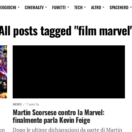
DEOGIOCHI
CINEMA&TV
FUMETTI
TECH
ALTRO
SPACENERD
All posts tagged "film marvel
NEWS
7 anni fa
Martin Scorsese contro la Marvel:
finalmente parla Kevin Feige
con
Dopo le ultime dichiarazioni da parte di Martin