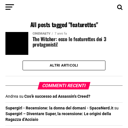
All posts tagged "featurettes"
CINEMA&TV
7 anni fa
The Witcher: ecco le featurettes dei 3
protagonisti!
ALTRI ARTICOLI
COMMENTI RECENTI
Andrea
su
Cos’è successo ad Assassin’s Creed?
Supergirl - Recensione: la donna del domani - SpaceNerd.it
su
Supergirl – Diventare Super, la recensione: Le origini della
Ragazza d’Acciaio