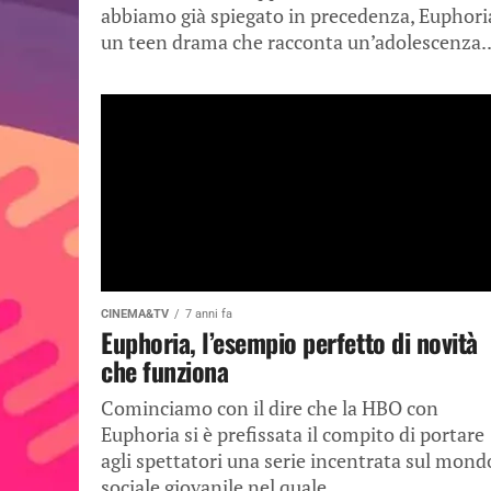
abbiamo già spiegato in precedenza, Euphori
un teen drama che racconta un’adolescenza..
CINEMA&TV
7 anni fa
Euphoria, l’esempio perfetto di novità
che funziona
Cominciamo con il dire che la HBO con
Euphoria si è prefissata il compito di portare
agli spettatori una serie incentrata sul mond
sociale giovanile nel quale...