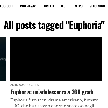
DEOGIOCHI
CINEMA&TV
FUMETTI
TECH
ALTRO
SPACENERD
All posts tagged "Euphoria"
CINEMA&TV
6 anni fa
Euphoria: un’adolescenza a 360 gradi
Euphoria è un teen-drama americano, firmato
HBO, che ha riscosso enorme successo negli