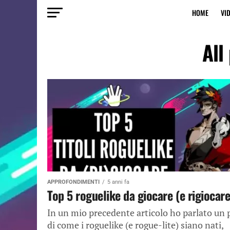
HOME
VI
All
APPROFONDIMENTI
5 anni fa
Top 5 roguelike da giocare (e rigiocare
In un mio precedente articolo ho parlato un 
di come i roguelike (e rogue-lite) siano nati,