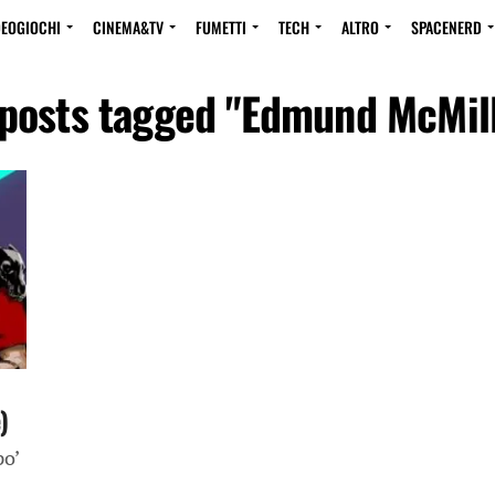
DEOGIOCHI
CINEMA&TV
FUMETTI
TECH
ALTRO
SPACENERD
 posts tagged "Edmund McMil
)
po’