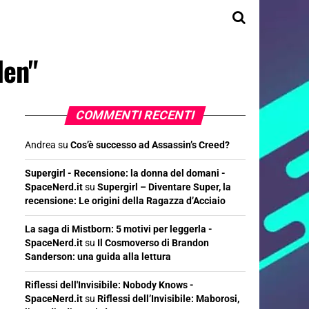
len"
COMMENTI RECENTI
Andrea
su
Cos’è successo ad Assassin’s Creed?
Supergirl - Recensione: la donna del domani -
SpaceNerd.it
su
Supergirl – Diventare Super, la
recensione: Le origini della Ragazza d’Acciaio
La saga di Mistborn: 5 motivi per leggerla -
SpaceNerd.it
su
Il Cosmoverso di Brandon
Sanderson: una guida alla lettura
Riflessi dell'Invisibile: Nobody Knows -
SpaceNerd.it
su
Riflessi dell’Invisibile: Maborosi,