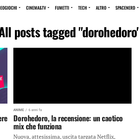
DEOGIOCHI
CINEMA&TV
FUMETTI
TECH
ALTRO
SPACENERD
All posts tagged "dorohedoro
ANIME
6 anni fa
ere
Dorohedoro, la recensione: un caotico
mix che funziona
Nuova, attesissima, uscita targata Netflix,