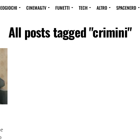
DEOGIOCHI
CINEMA&TV
FUMETTI
TECH
ALTRO
SPACENERD
All posts tagged "crimini"
he
o