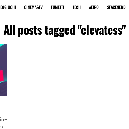
DEOGIOCHI
CINEMA&TV
FUMETTI
TECH
ALTRO
SPACENERD
All posts tagged "clevatess"
ine
no