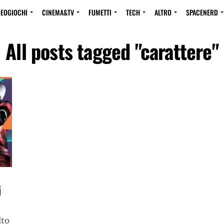
DEOGIOCHI
CINEMA&TV
FUMETTI
TECH
ALTRO
SPACENERD
All posts tagged "carattere"
i
lto