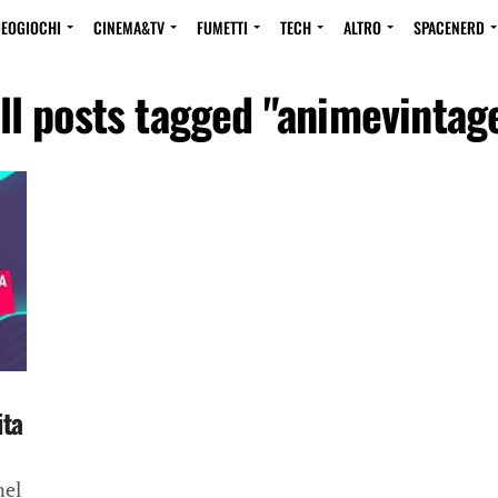
DEOGIOCHI
CINEMA&TV
FUMETTI
TECH
ALTRO
SPACENERD
ll posts tagged "animevintag
ita
nel