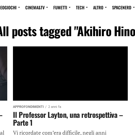
DEOGIOCHI
CINEMA&TV
FUMETTI
TECH
ALTRO
SPACENERD
All posts tagged "Akihiro Hino
APPROFONDIMENTI
2 anni fa
–
Il Professor Layton, una retrospettiva –
Parte 1
al
Vi ricordate com’era difficile, negli anni