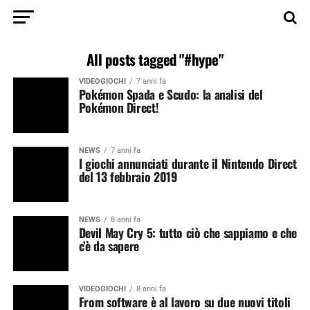
All posts tagged "#hype"
VIDEOGIOCHI
7 anni fa
Pokémon Spada e Scudo: la analisi del
Pokémon Direct!
NEWS
7 anni fa
I giochi annunciati durante il Nintendo Direct
del 13 febbraio 2019
NEWS
8 anni fa
Devil May Cry 5: tutto ciò che sappiamo e che
c’è da sapere
VIDEOGIOCHI
8 anni fa
From software è al lavoro su due nuovi titoli