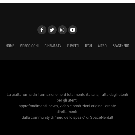
HOME
VIDEOGIOCHI
CINEMA&TV
FUMETTI
TECH
ALTRO
SPACENERD
La piattaforma d'informazione nerd totalmente italiana, fatta dagli utenti
per gli utenti:
approfondimenti, news, video e produzioni originali create
direttamente
dalla community di "nerd dello spazio" di SpaceNerd.it!