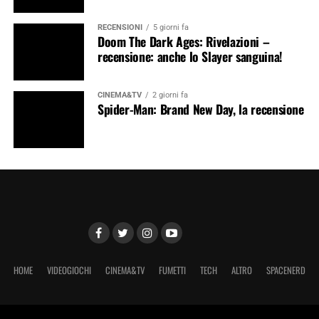
RECENSIONI
5 giorni fa
Doom The Dark Ages: Rivelazioni –
recensione: anche lo Slayer sanguina!
CINEMA&TV
2 giorni fa
Spider-Man: Brand New Day, la recensione
HOME
VIDEOGIOCHI
CINEMA&TV
FUMETTI
TECH
ALTRO
SPACENERD