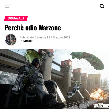
ORIGINALS
Perchè odio Warzone
Pubblicato
5 anni fa
il
25 Maggio 2021
By
Mraser