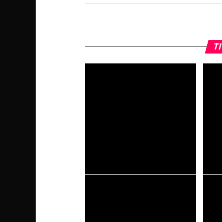
TI
The Mandalorian and Grogu –
Destin
Recensione: è questa la via?
che la