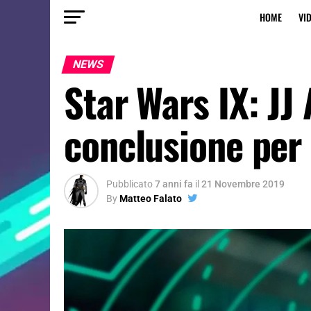
HOME
VI
NEWS
Star Wars IX: JJ
conclusione per 
Pubblicato
7 anni fa
il
21 Novembre 2019
By
Matteo Falato