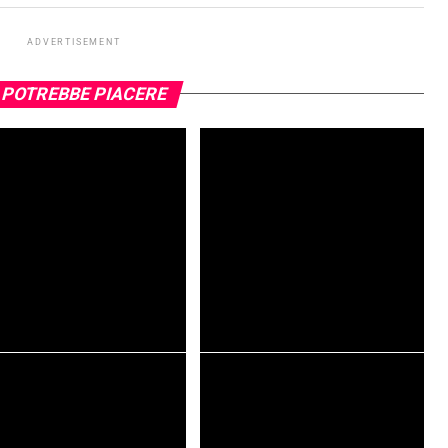
ADVERTISEMENT
 POTREBBE PIACERE
y 2 – I Ribelli, la recensione:
Andor stagione 2, la recensione: Il
 Forza sia con te!
realismo fantascientifico di Star
Wars