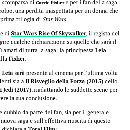
la scomparsa di
e per i fan della saga
Carrie Fisher
colpo, una perdita inaspettata per un donna che
prima trilogia di
Star Wars
.
le di
Star Wars Rise Of Skywalker
, il regista del
ggire qualche dichiarazione su quello che sarà il
ù amati di tutta la saga: la principessa
Leia
alla
Fisher
.
o
Leia
sarà presente al cinema per l’ultima volta
lenti sia a
I
l Risveglio
della Forza (2015)
dello
i Jedi (2017)
, riadattando le suddette scene per
ere la sua conclusione.
 dubbio da parte dei fan, sia per il generale
uova saga e sull’effettiva riuscita di questo
s
dichiara a
Total Film
: