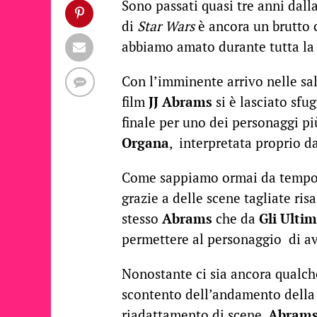
Sono passati quasi tre anni dal
di
Star Wars
è ancora un brutto 
abbiamo amato durante tutta la 
Con l’imminente arrivo nelle sa
film
JJ Abrams
si è lasciato sfu
finale per uno dei personaggi pi
Organa
, interpretata proprio d
Come sappiamo ormai da temp
grazie a delle scene tagliate risa
stesso
Abrams
che da
Gli Ultim
permettere al personaggio di av
Nonostante ci sia ancora qualche
scontento dell’andamento della n
riadattamento di scene,
Abram