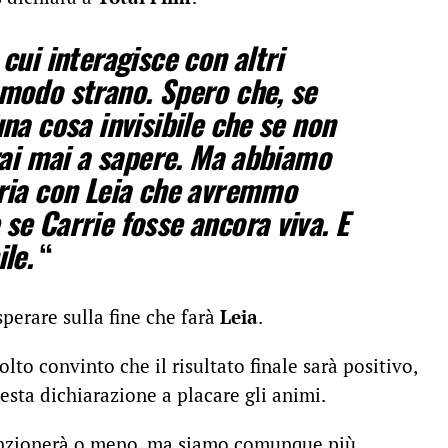
cui interagisce con altri
 modo strano. Spero che, se
una cosa invisibile che se non
rrai mai a sapere. Ma abbiamo
oria con Leia che avremmo
se Carrie fosse ancora viva. E
le.
“
sperare sulla fine che farà
Leia
.
lto convinto che il risultato finale sarà positivo,
esta dichiarazione a placare gli animi.
unzionerà o meno, ma siamo comunque più