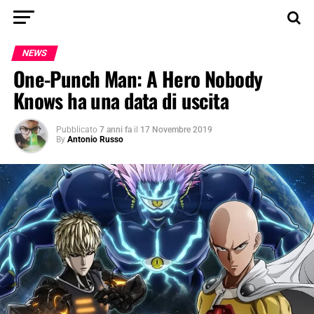
NEWS
One-Punch Man: A Hero Nobody
Knows ha una data di uscita
Pubblicato
7 anni fa
il
17 Novembre 2019
By
Antonio Russo