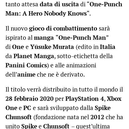
tanto attesa
data di uscita
di “
One-Punch
Man: A Hero Nobody Knows
“.
Il nuovo
gioco di
combattimento
sarà
ispirato al
manga
“
One-Punch Man
”
di
One
e
Yūsuke
Murata
(edito in
Italia
da
Planet Manga
, sotto-etichetta della
Panini Comics
) e alle animazioni
dell’
anime
che ne è derivato.
Il titolo verrà distribuito in tutto il mondo il
28 febbraio 2020
per
PlayStation 4
,
Xbox
One
e
PC
e sarà sviluppato dalla
Spike
Chunsoft
(fondazione nata nel
2012
che ha
unito
Spike
e
Chunsoft
– quest’ultima