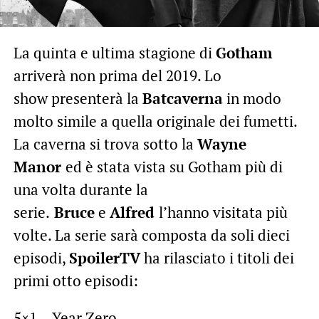
La quinta e ultima stagione di
Gotham
arriverà non prima del 2019. Lo
show presenterà la
Batcaverna
in modo
molto simile a quella originale dei fumetti.
La caverna si trova sotto la
Wayne
Manor
ed è stata vista su Gotham più di
una volta durante la
serie.
Bruce
e
Alfred
l’hanno visitata più
volte. La serie sarà composta da soli dieci
episodi,
SpoilerTV
ha rilasciato i titoli dei
primi otto episodi:
5×1 – Year Zero