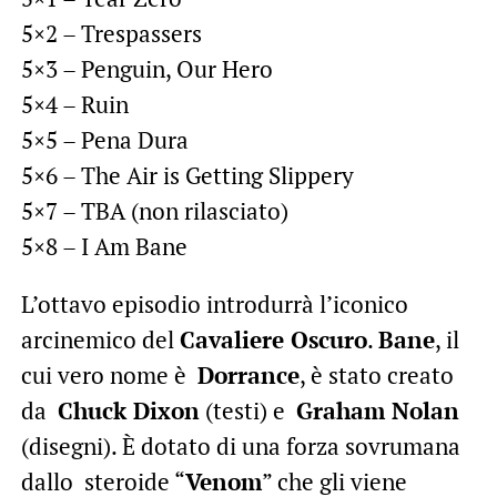
5×2 – Trespassers
5×3 – Penguin, Our Hero
5×4 – Ruin
5×5 – Pena Dura
5×6 – The Air is Getting Slippery
5×7 – TBA (non rilasciato)
5×8 – I Am Bane
L’ottavo episodio introdurrà l’iconico
arcinemico del
Cavaliere Oscuro
.
Bane
, il
cui vero nome è
Dorrance
, è stato creato
da
Chuck Dixon
(testi) e
Graham Nolan
(disegni). È dotato di una forza sovrumana
dallo steroide “
Venom
” che gli viene