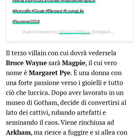
#WhatYouFocusOnGrows #HardWorkPaysOff
#Actorslife #Goals #Blessed #LovingLife
#Summer2018
A post shared by
SƖƊ O'COƝƝЄԼԼ
(@bigsid65) on
Aug 21,
Il terzo villain con cui dovrà vedersela
Bruce Wayne
sarà
Magpie
, il cui vero
nome è
Margaret Pye
. È una donna con
una forte passione verso i gioielli e tutto
ciò che luccica. Dopo aver lavorato in un
museo di Gotham, decide di convertirsi al
lato dei cattivi, rubando artefatti e
seminando il caos. Viene rinchiusa ad
Arkham
, ma riesce a fuggire e si allea con