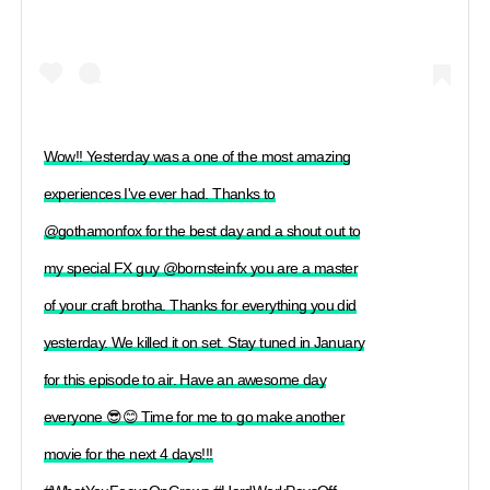
Wow!! Yesterday was a one of the most amazing
experiences I've ever had. Thanks to
@gothamonfox for the best day and a shout out to
my special FX guy @bornsteinfx you are a master
of your craft brotha. Thanks for everything you did
yesterday. We killed it on set. Stay tuned in January
for this episode to air. Have an awesome day
everyone 😎😊 Time for me to go make another
movie for the next 4 days!!!