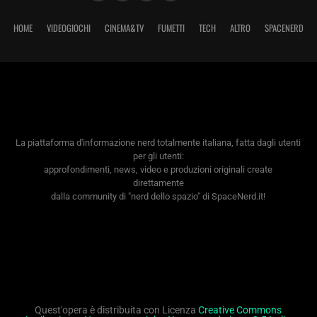
HOME
VIDEOGIOCHI
CINEMA&TV
FUMETTI
TECH
ALTRO
SPACENERD
La piattaforma d'informazione nerd totalmente italiana, fatta dagli utenti
per gli utenti:
approfondimenti, news, video e produzioni originali create
direttamente
dalla community di "nerd dello spazio" di SpaceNerd.it!
Quest'opera è distribuita con Licenza
Creative Commons