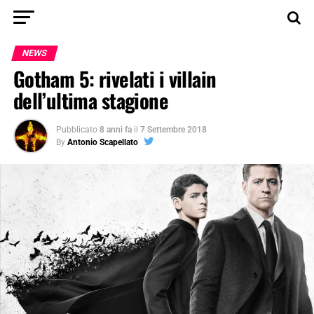
NEWS
Gotham 5: rivelati i villain
dell’ultima stagione
Pubblicato
8 anni fa
il
7 Settembre 2018
By
Antonio Scapellato