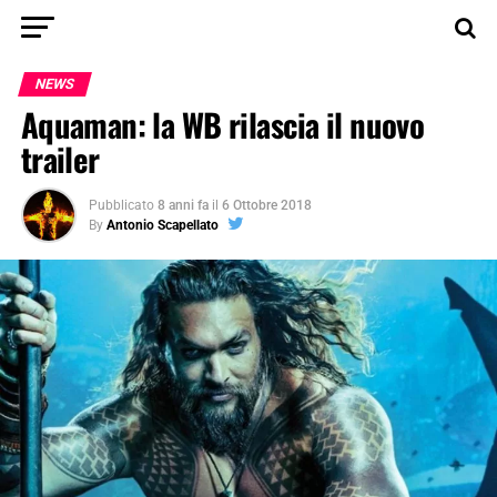
NEWS
Aquaman: la WB rilascia il nuovo
trailer
Pubblicato
8 anni fa
il
6 Ottobre 2018
By
Antonio Scapellato