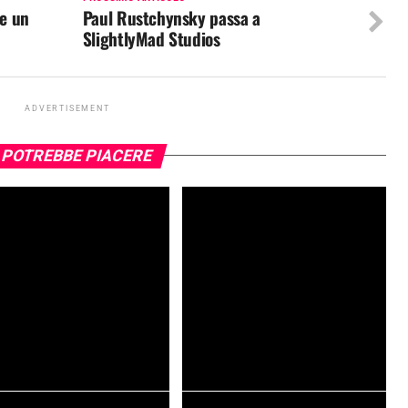
re un
Paul Rustchynsky passa a
SlightlyMad Studios
ADVERTISEMENT
 POTREBBE PIACERE
punk 2077 Phantom Liberty,
Umanità e cambiamento in