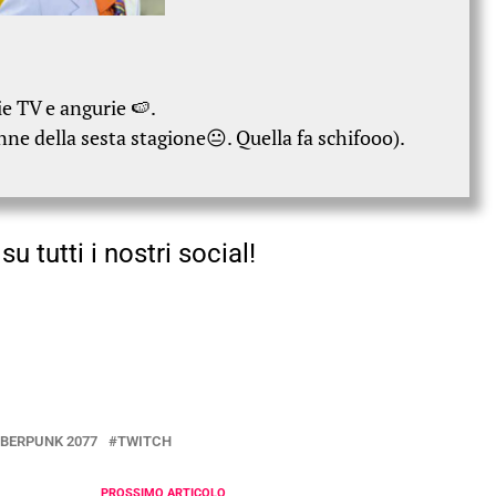
e TV e angurie 🍉.
nne della sesta stagione😐. Quella fa schifooo).
su tutti i nostri social!
BERPUNK 2077
TWITCH
PROSSIMO ARTICOLO