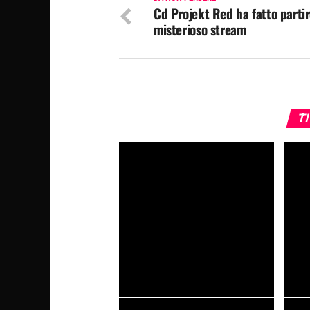
Cd Projekt Red ha fatto parti
misterioso stream
TI
I videogiochi sono letteratura?
Cyber