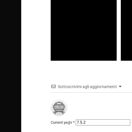
la rec
Proje
Cyberpunk: Edgerunners, la
Chi so
recensione: dieci episodi non
dell’
bastano
web
Sottoscrivimi agli aggiornamenti
Current ye@r
*