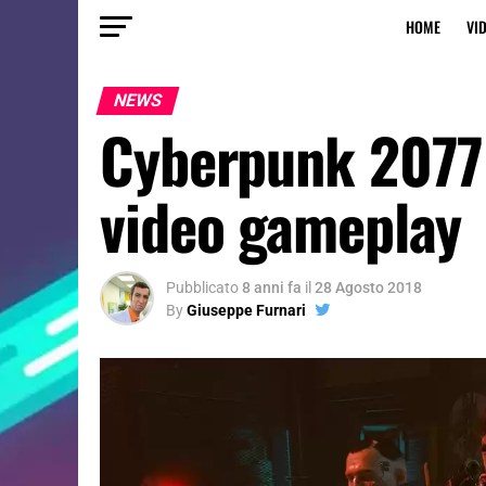
HOME
VI
NEWS
Cyberpunk 2077 
video gameplay
Pubblicato
8 anni fa
il
28 Agosto 2018
By
Giuseppe Furnari