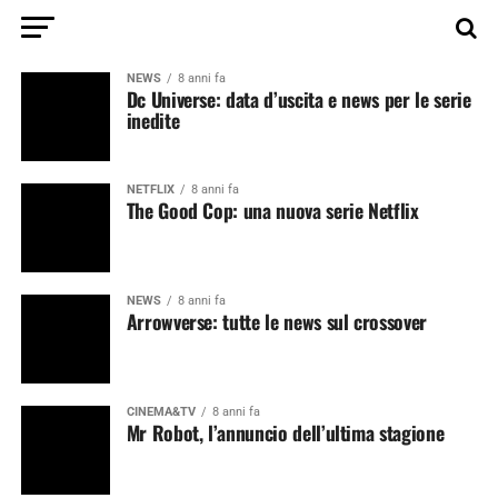
NEWS
8 anni fa
Dc Universe: data d’uscita e news per le serie
inedite
NETFLIX
8 anni fa
The Good Cop: una nuova serie Netflix
NEWS
8 anni fa
Arrowverse: tutte le news sul crossover
CINEMA&TV
8 anni fa
Mr Robot, l’annuncio dell’ultima stagione