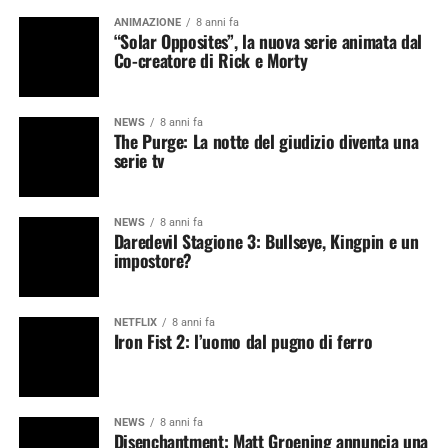
ANIMAZIONE
8 anni fa
“Solar Opposites”, la nuova serie animata dal
Co-creatore di Rick e Morty
NEWS
8 anni fa
The Purge: La notte del giudizio diventa una
serie tv
NEWS
8 anni fa
Daredevil Stagione 3: Bullseye, Kingpin e un
impostore?
NETFLIX
8 anni fa
Iron Fist 2: l’uomo dal pugno di ferro
NEWS
8 anni fa
Disenchantment: Matt Groening annuncia una