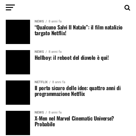
NEWS
8 anni fa
“Qualcuno Salvi Il Natale”: il film natalizio
targato Netflix!
NEWS
8 anni fa
Hellboy: il reboot del diavolo è qui!
NETFLIX
8 anni fa
Il porto sicuro delle idee: quattro anni di
programmazione Netflix
NEWS
8 anni fa
X-Men nel Marvel Cinematic Universe?
Probabile