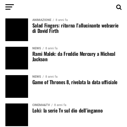
ANIMAZIONE
8 anni fa
Salad Fingers: ritorna l’allucinante webserie
di David Firth
NEWS
8 anni fa
Rami Malek: da Freddie Mercury a Micheal
Jackson
NEWS
8 anni fa
Game of Thrones 8, rivelata la data ufficiale
CINEMA&TV
8 anni fa
Loki: la serie Tv sul dio dell’inganno