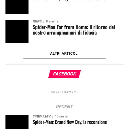
NEWS
8 anni fa
Spider-Man Far from Home: il ritorno del
nostro arrampicamuri di fiducia
ALTRI ARTICOLI
FACEBOOK
ADVERTISEMENT
RECENT
CINEMA&TV
10 ore fa
Spider-Man: Brand New Day, la recensione