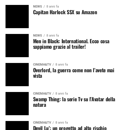
NEWS
8 anni fa
Capitan Harlock SSX su Amazon
NEWS
8 anni fa
Men in Black: International. Ecco cosa
sappiamo grazie al trailer!
CINEMA&TV
8 anni fa
Overlord, la guerra come non l’avete mai
vista
CINEMA&TV
8 anni fa
Swamp Thing: la serie Tv su l’Avatar della
natura
CINEMA&TV
8 anni fa
Devil Lu’: un progetto ad alto rischio