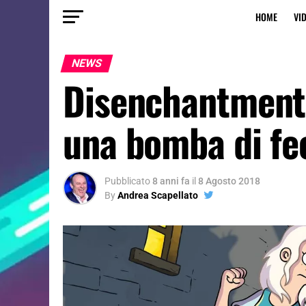
HOME
VI
NEWS
Disenchantment
una bomba di fee
Pubblicato
8 anni fa
il
8 Agosto 2018
By
Andrea Scapellato