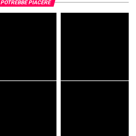
 POTREBBE PIACERE
rst Light, la recensione:
Primavera 2026: 5 Anime da non
ione riuscita?
perdere