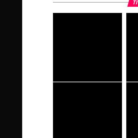
TI
Tomb Raider (1996), la
007 Fi
retrospettiva: nascita dell’iconica
operaz
Lara Croft