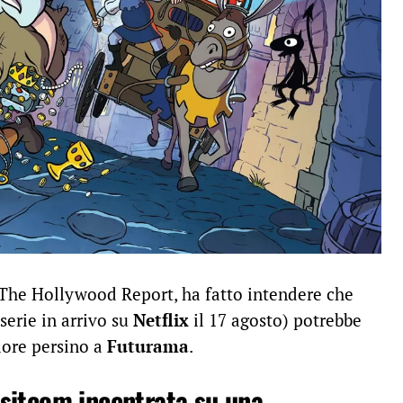
a The Hollywood Report, ha fatto intendere che
serie in arrivo su
Netflix
il 17 agosto) potrebbe
iore persino a
Futurama
.
 sitcom incentrata su una