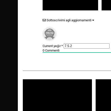
Bullismo e manosfera: the dark side
Franke
of Adolescence
Il nuo
Sottoscrivimi agli aggiornamenti
Toro
Current ye@r
*
0
Commenti