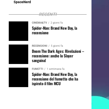
SpaceNerd
RECENTI
CINEMA&TV
2 giorni fa
Spider-Man: Brand New Day, la
recensione
RECENSIONI
5 giorni fa
Doom The Dark Ages: Rivelazioni –
recensione: anche lo Slayer
sanguina!
FUMETTI
1 settimana fa
Spider-Man: Brand New Day, la
recensione del fumetto che ha
ispirato il film MCU