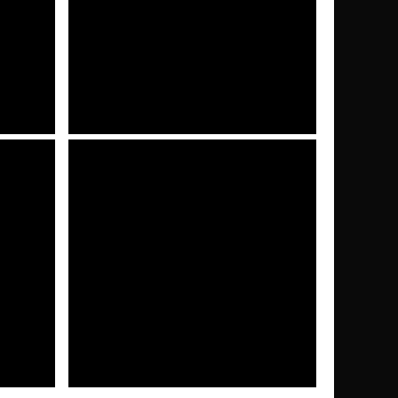
CINEMA&TV
4 settimane fa
ttiva:
Disclosure Day, la recensione: Steven
Spielberg insegna l’empatia con gli
alieni