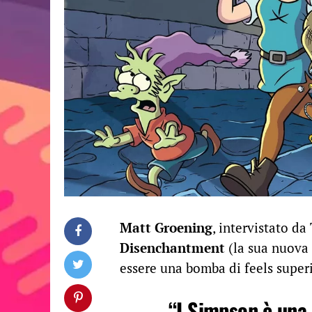
Matt Groening
, intervistato d
Disenchantment
(la sua nuova 
essere una bomba di feels super
“I Simpson è una