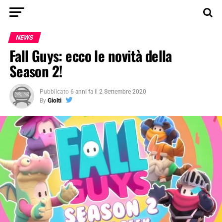
NEWS
Fall Guys: ecco le novità della
Season 2!
Pubblicato
6 anni fa
il
2 Settembre 2020
By
Giolti