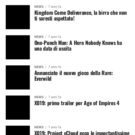
NEWS
7 anni fa
Kingdom Come Deliverance, la birra che non
ti saresti aspettato!
NEWS
7 anni fa
One-Punch Man: A Hero Nobody Knows ha
una data di uscita
NEWS
7 anni fa
Annunciato il nuovo gioco della Rare:
Everwild
NEWS
7 anni fa
X019: primo trailer per Age of Empires 4
NEWS
7 anni fa
X019: Project xCloud ecco le importantissime