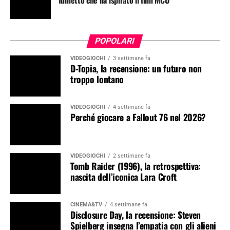
fumetto che ha ispirato il film MCU
POPOLARI
VIDEOGIOCHI
3 settimane fa
D-Topia, la recensione: un futuro non
troppo lontano
VIDEOGIOCHI
4 settimane fa
Perché giocare a Fallout 76 nel 2026?
VIDEOGIOCHI
2 settimane fa
Tomb Raider (1996), la retrospettiva:
nascita dell’iconica Lara Croft
CINEMA&TV
4 settimane fa
Disclosure Day, la recensione: Steven
Spielberg insegna l’empatia con gli alieni