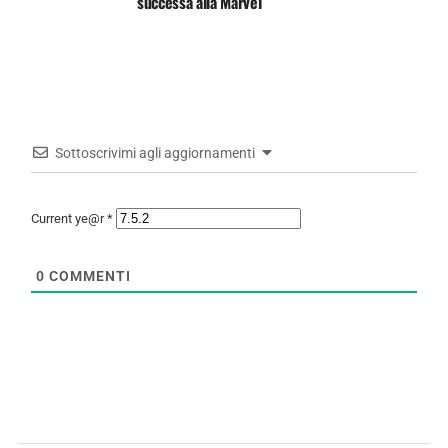
successa alla Marvel
Sottoscrivimi agli aggiornamenti
Current ye@r
*
0
COMMENTI