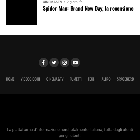
CINEMA&TV
2 giorni fa
Spider-Man: Brand New Day, la recensione
HOME
VIDEOGIOCHI
CINEMA&TV
FUMETTI
TECH
ALTRO
SPACENERD
La piattaforma d'informazione nerd totalmente italiana, fatta dagli utenti
per gli utenti: