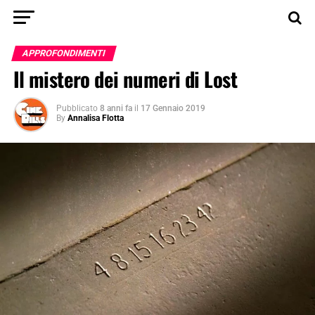
APPROFONDIMENTI
Il mistero dei numeri di Lost
Pubblicato
8 anni fa
il
17 Gennaio 2019
By
Annalisa Flotta