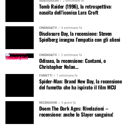
VIDEOGIOCHI
2 settimane fa
Tomb Raider (1996), la retrospettiva:
nascita dell’iconica Lara Croft
CINEMA&TV
4 settimane fa
Disclosure Day, la recensione: Steven
Spielberg insegna l’empatia con gli alieni
CINEMA&TV
2 settimane fa
Odissea, la recensione: Cantami, o
Christopher Nolan…
FUMETTI
1 settimana fa
Spider-Man: Brand New Day, la recensione
del fumetto che ha ispirato il film MCU
RECENSIONI
5 giorni fa
Doom The Dark Ages: Rivelazioni –
recensione: anche lo Slayer sanguina!