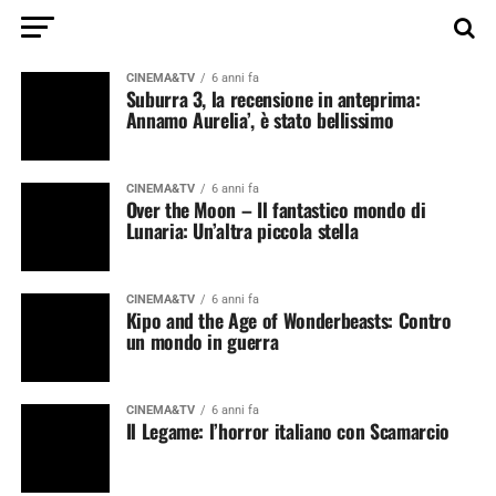
CINEMA&TV
6 anni fa
Suburra 3, la recensione in anteprima:
Annamo Aurelia’, è stato bellissimo
CINEMA&TV
6 anni fa
Over the Moon – Il fantastico mondo di
Lunaria: Un’altra piccola stella
CINEMA&TV
6 anni fa
Kipo and the Age of Wonderbeasts: Contro
un mondo in guerra
CINEMA&TV
6 anni fa
Il Legame: l’horror italiano con Scamarcio