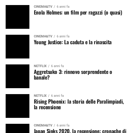
CINEMA&TV
6 anni fa
Enola Holmes: un film per ragazzi (o quasi)
CINEMA&TV
6 anni fa
Young Justice: La caduta e la rinascita
NETFLIX
6 anni fa
Aggretsuko 3: rinnovo sorprendente o
banale?
NETFLIX
6 anni fa
Rising Phoenix: la storia delle Paralimpiadi,
la recensione
CINEMA&TV
6 anni fa
Japan Sinks 2020, la recensione: cronache di