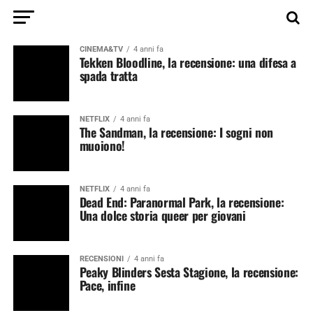
CINEMA&TV
4 anni fa
Tekken Bloodline, la recensione: una difesa a
spada tratta
NETFLIX
4 anni fa
The Sandman, la recensione: I sogni non
muoiono!
NETFLIX
4 anni fa
Dead End: Paranormal Park, la recensione:
Una dolce storia queer per giovani
RECENSIONI
4 anni fa
Peaky Blinders Sesta Stagione, la recensione:
Pace, infine