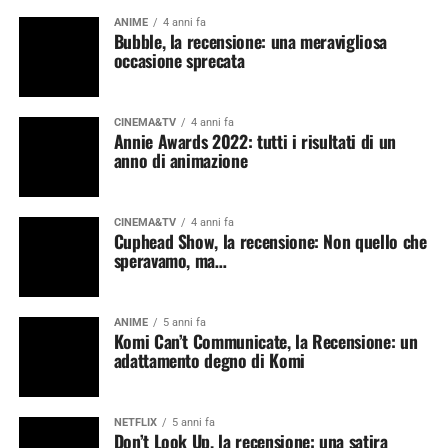
ANIME
4 anni fa
Bubble, la recensione: una meravigliosa
occasione sprecata
CINEMA&TV
4 anni fa
Annie Awards 2022: tutti i risultati di un
anno di animazione
CINEMA&TV
4 anni fa
Cuphead Show, la recensione: Non quello che
speravamo, ma…
ANIME
5 anni fa
Komi Can’t Communicate, la Recensione: un
adattamento degno di Komi
NETFLIX
5 anni fa
Don’t Look Up, la recensione: una satira