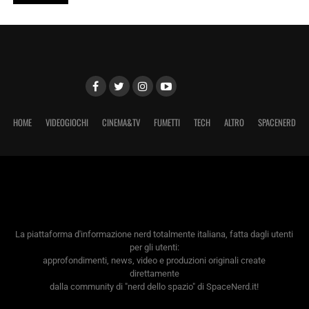
HOME
VIDEOGIOCHI
CINEMA&TV
FUMETTI
TECH
ALTRO
SPACENERD
La piattaforma d'informazione nerd totalmente italiana, fatta dagli utenti
per gli utenti:
approfondimenti, news, video e produzioni originali create
direttamente
dalla community di "nerd dello spazio" di SpaceNerd.it!