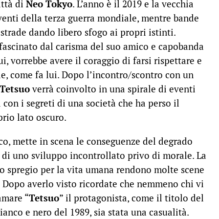
ittà di
Neo Tokyo
. L’anno è il 2019 e la vecchia
eventi della terza guerra mondiale, mentre bande
strade dando libero sfogo ai propri istinti.
fascinato dal carisma del suo amico e capobanda
i, vorrebbe avere il coraggio di farsi rispettare e
le, come fa lui. Dopo l’incontro/scontro con un
Tetsuo
verrà coinvolto in una spirale di eventi
con i segreti di una società che ha perso il
prio lato oscuro.
ico, mette in scena le conseguenze del degrado
 di uno sviluppo incontrollato privo di morale. La
uto spregio per la vita umana rendono molte scene
. Dopo averlo visto ricordate che nemmeno chi vi
iamare “
Tetsuo
” il protagonista, come il titolo del
anco e nero del 1989, sia stata una casualità.