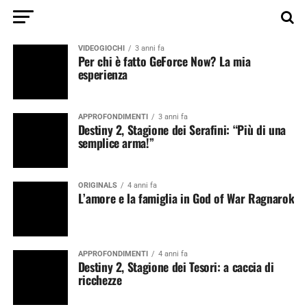
VIDEOGIOCHI
3 anni fa
Per chi è fatto GeForce Now? La mia
esperienza
APPROFONDIMENTI
3 anni fa
Destiny 2, Stagione dei Serafini: “Più di una
semplice arma!”
ORIGINALS
4 anni fa
L’amore e la famiglia in God of War Ragnarok
APPROFONDIMENTI
4 anni fa
Destiny 2, Stagione dei Tesori: a caccia di
ricchezze