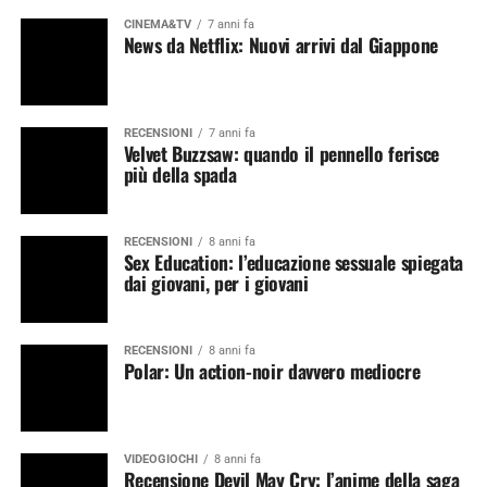
CINEMA&TV
7 anni fa
News da Netflix: Nuovi arrivi dal Giappone
RECENSIONI
7 anni fa
Velvet Buzzsaw: quando il pennello ferisce
più della spada
RECENSIONI
8 anni fa
Sex Education: l’educazione sessuale spiegata
dai giovani, per i giovani
RECENSIONI
8 anni fa
Polar: Un action-noir davvero mediocre
VIDEOGIOCHI
8 anni fa
Recensione Devil May Cry: l’anime della saga