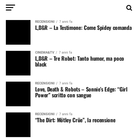
RECENSIONI
7 anni fa
L,D&R – La Testimone: Come Spidey comanda
CINEMA&TV
7 anni fa
L,D&R – Tre Robot: Tanto humor, ma poco
black
RECENSIONI
7 anni fa
Love, Death & Robots – Sonnie’s Edge: “Girl
Power” scritto con sangue
RECENSIONI
7 anni fa
“The Dirt: Mötley Crüe”, la recensione