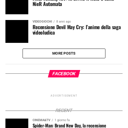
NieR Automata
VIDEOGIOCHI
8 anni ago
Recensione Devil May Cry: l’anime della saga
videoludica
MORE POSTS
FACEBOOK
ADVERTISEMENT
RECENT
CINEMA&TV
1 giorno fa
Spider-Man: Brand New Day, la recensione