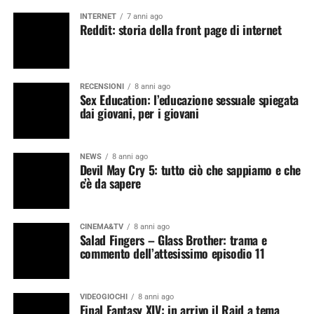
INTERNET
7 anni ago
Reddit: storia della front page di internet
RECENSIONI
8 anni ago
Sex Education: l’educazione sessuale spiegata
dai giovani, per i giovani
NEWS
8 anni ago
Devil May Cry 5: tutto ciò che sappiamo e che
c’è da sapere
CINEMA&TV
8 anni ago
Salad Fingers – Glass Brother: trama e
commento dell’attesissimo episodio 11
VIDEOGIOCHI
8 anni ago
Final Fantasy XIV: in arrivo il Raid a tema