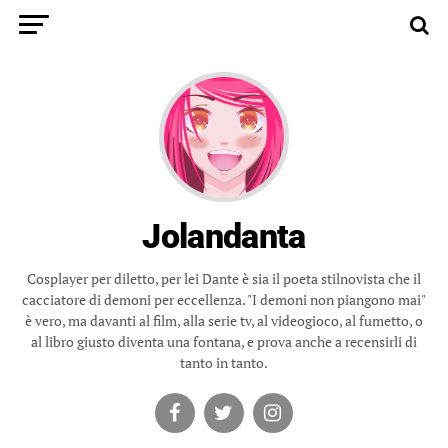
Jolandanta
Cosplayer per diletto, per lei Dante è sia il poeta stilnovista che il
cacciatore di demoni per eccellenza. "I demoni non piangono mai"
è vero, ma davanti al film, alla serie tv, al videogioco, al fumetto, o
al libro giusto diventa una fontana, e prova anche a recensirli di
tanto in tanto.