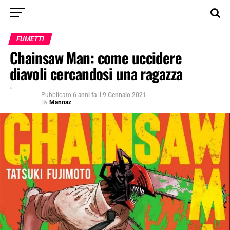
FUMETTI
Chainsaw Man: come uccidere
diavoli cercandosi una ragazza
Pubblicato
6 anni fa
il
9 Gennaio 2021
By
Mannaz