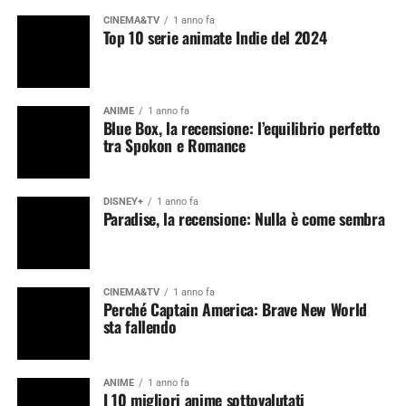
CINEMA&TV
1 anno fa
Top 10 serie animate Indie del 2024
ANIME
1 anno fa
Blue Box, la recensione: l’equilibrio perfetto
tra Spokon e Romance
DISNEY+
1 anno fa
Paradise, la recensione: Nulla è come sembra
CINEMA&TV
1 anno fa
Perché Captain America: Brave New World
sta fallendo
ANIME
1 anno fa
I 10 migliori anime sottovalutati