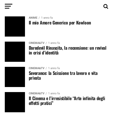
ANIME
1 anno fa
Il mio Amore Generico per Kowloon
CINEMA&TV
1 anno fa
Daredevil Rinascita, la recensione: un revival
in crisi d’identità
CINEMA&TV
1 anno fa
Severance: la Scissione tra lavoro e vita
privata
CINEMA&TV
1 anno fa
Il Cinema e l’irresistibile “Arte infinita degli
effetti pratici”